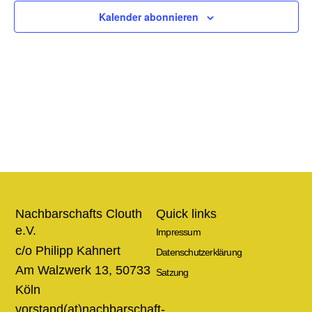
Ansic
Kalender abonnieren
Navig
Nachbarschafts Clouth
Quick links
e.V.
Impressum
c/o Philipp Kahnert
Datenschutzerklärung
Am Walzwerk 13, 50733
Satzung
Köln
vorstand(at)nachbarschaft-