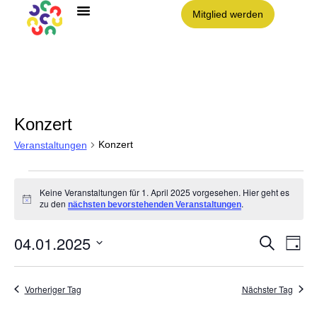
Mitglied werden
Angebote im Clouth
Nachbarschaft Clouth e.V.
Konzert
Konzert
Veranstaltungen
Keine Veranstaltungen für 1. April 2025 vorgesehen. Hier geht es
Hinweis
zu den
.
nächsten bevorstehenden Veranstaltungen
04.01.2025
Vera
VE
Suche
Tag
AN
Datum
NA
Such
wählen.
Vorheriger Tag
Nächster Tag
und