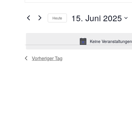
eingeben.
Suche
Suche
nach
15. Juni 2025
und
Veranstaltungen
Heute
Schlüsselwort.
Datum
Ansichten,
wählen.
Keine Veranstaltungen
Navigation
Vorheriger Tag