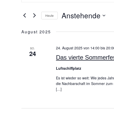
eingeben.
Suche
Suche
nach
Anstehende
und
Veranstaltungen
Heute
Schlüsselwort.
Datum
Ansichten,
wählen.
August 2025
Navigation
24. August 2025 von 14:00
bis
20:0
SO.
24
Das vierte Sommerfes
Luftschiffplatz
Es ist wieder so weit: Wie jedes Jah
die Nachbarschaft im Sommer zum 
[…]