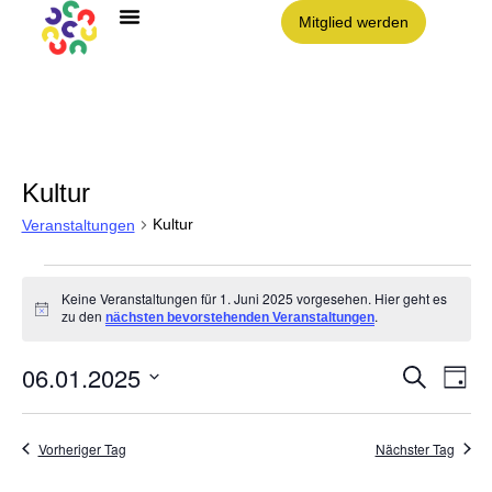
Mitglied werden
Angebote im Clouth
Nachbarschaft Clouth e.V.
Kultur
Kultur
Veranstaltungen
Keine Veranstaltungen für 1. Juni 2025 vorgesehen. Hier geht es
Hinweis
zu den
.
nächsten bevorstehenden Veranstaltungen
06.01.2025
Vera
VE
Suche
Tag
AN
Datum
NA
Such
wählen.
Vorheriger Tag
Nächster Tag
und