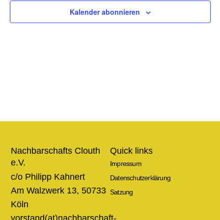
Ansic
Kalender abonnieren
Navig
Nachbarschafts Clouth
Quick links
e.V.
Impressum
c/o Philipp Kahnert
Datenschutzerklärung
Am Walzwerk 13, 50733
Satzung
Köln
vorstand(at)nachbarschaft-