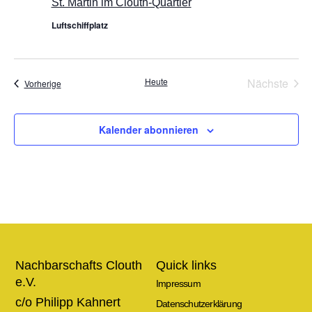
St. Martin im Clouth-Quartier
Luftschiffplatz
Vera
Heute
Nächste
Veranstaltungen
Vorherige
Kalender abonnieren
Nachbarschafts Clouth
Quick links
e.V.
Impressum
c/o Philipp Kahnert
Datenschutzerklärung