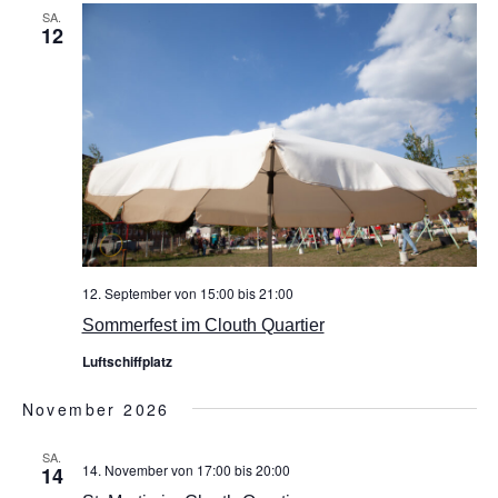
SA.
12
12. September von 15:00
bis
21:00
Sommerfest im Clouth Quartier
Luftschiffplatz
November 2026
SA.
14. November von 17:00
bis
20:00
14