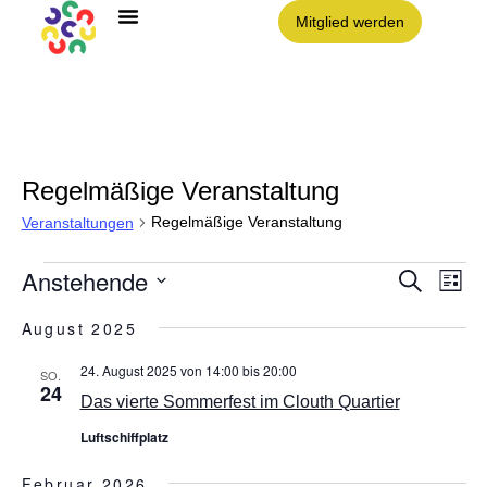
Mitglied werden
Angebote im Clouth
Nachbarschaft Clouth e.V.
Regelmäßige Veranstaltung
Regelmäßige Veranstaltung
Veranstaltungen
Anstehende
Vera
VE
Suche
Liste
AN
Datum
NA
Such
wählen.
August 2025
und
24. August 2025 von 14:00
bis
20:00
SO.
24
Das vierte Sommerfest im Clouth Quartier
Ansic
Luftschiffplatz
Navig
Februar 2026