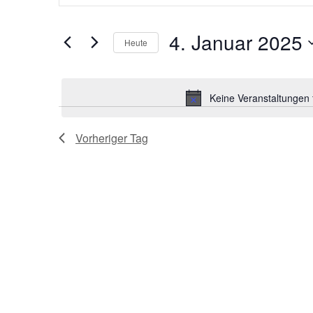
eingeben.
Suche
Suche
nach
4. Januar 2025
und
Veranstaltungen
Heute
Schlüsselwort.
Datum
Ansichten,
wählen.
Keine Veranstaltungen 
Navigation
Vorheriger Tag