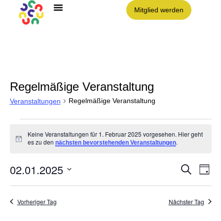
Mitglied werden
Angebote im Clouth
Nachbarschaft Clouth e.V.
Regelmäßige Veranstaltung
Regelmäßige Veranstaltung
Veranstaltungen
Keine Veranstaltungen für 1. Februar 2025 vorgesehen. Hier geht
Hinweis
es zu den
.
nächsten bevorstehenden Veranstaltungen
02.01.2025
Vera
VE
Suche
Tag
AN
Datum
NA
Such
wählen.
Vorheriger Tag
Nächster Tag
und