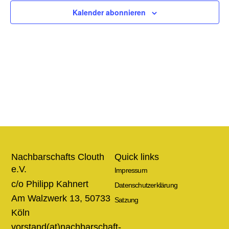
Ansic
Kalender abonnieren
Navig
Nachbarschafts Clouth
Quick links
e.V.
Impressum
c/o Philipp Kahnert
Datenschutzerklärung
Am Walzwerk 13, 50733
Satzung
Köln
vorstand(at)nachbarschaft-