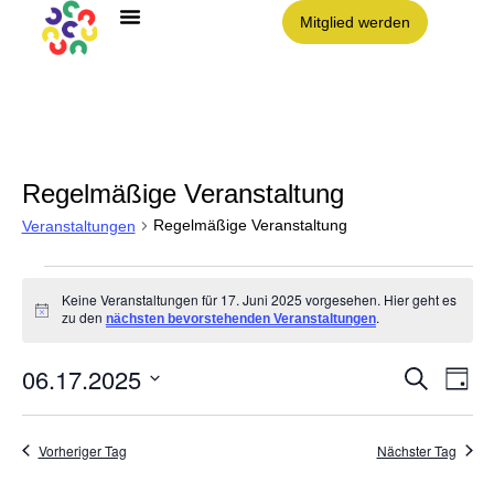
Mitglied werden
Angebote im Clouth
Nachbarschaft Clouth e.V.
Regelmäßige Veranstaltung
Regelmäßige Veranstaltung
Veranstaltungen
Keine Veranstaltungen für 17. Juni 2025 vorgesehen. Hier geht es
Hinweis
zu den
.
nächsten bevorstehenden Veranstaltungen
06.17.2025
Vera
VE
Suche
Tag
AN
Datum
NA
Such
wählen.
Vorheriger Tag
Nächster Tag
und