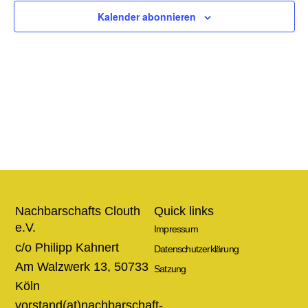
Ansic
Kalender abonnieren
Navig
Nachbarschafts Clouth
Quick links
e.V.
Impressum
c/o Philipp Kahnert
Datenschutzerklärung
Am Walzwerk 13, 50733
Satzung
Köln
vorstand(at)nachbarschaft-