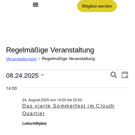
Mitglied werden
Angebote im Clouth
Nachbarschaft Clouth e.V.
Regelmäßige Veranstaltung
Regelmäßige Veranstaltung
Veranstaltungen
08.24.2025
Vera
VE
Suche
Tag
AN
Datum
NA
Such
wählen.
14:00
und
24. August 2025 von 14:00
bis
20:00
Das vierte Sommerfest im Clouth
Ansic
Quartier
Luftschiffplatz
Navig