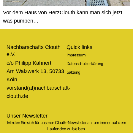
Vor dem Haus von HerzClouth kann man sich jetzt
was pumpen…
Nachbarschafts Clouth
Quick links
e.V.
Impressum
c/o Philipp Kahnert
Datenschutzerklärung
Am Walzwerk 13, 50733
Satzung
Köln
vorstand(at)nachbarschaft-
clouth.de
Unser Newsletter
Melden Sie sich für unseren Clouth-Newsletter an, um immer auf dem
Laufenden zu bleiben.