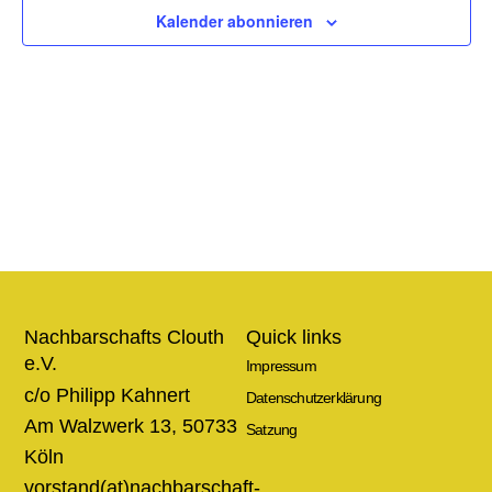
Ansic
Kalender abonnieren
Navig
Nachbarschafts Clouth
Quick links
e.V.
Impressum
c/o Philipp Kahnert
Datenschutzerklärung
Am Walzwerk 13, 50733
Satzung
Köln
vorstand(at)nachbarschaft-