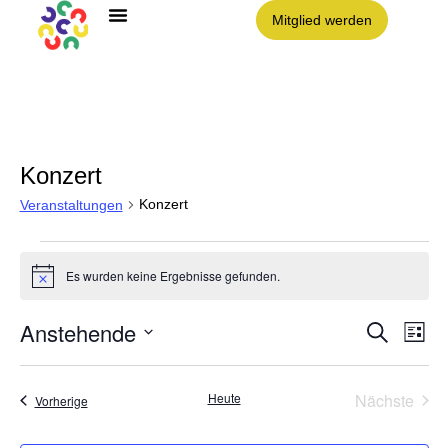
Mitglied werden
Angebote im Clouth
Nachbarschaft Clouth e.V.
Konzert
Konzert
Veranstaltungen
Es wurden keine Ergebnisse gefunden.
Hinweis
Anstehende
Vera
VE
Suche
Liste
AN
Datum
NA
Such
wählen.
Vera
Heute
Nächste
Veranstaltungen
Vorherige
und