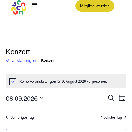
Mitglied werden
Angebote im Clouth
Nachbarschaft Clouth e.V.
Konzert
Konzert
Veranstaltungen
Keine Veranstaltungen für 9. August 2026 vorgesehen.
Hinweis
08.09.2026
Vera
VE
Suche
Tag
AN
Datum
NA
Such
wählen.
Vorheriger Tag
Nächster Tag
und