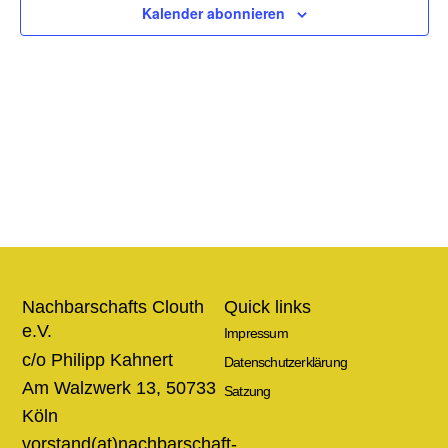
Ansic
Kalender abonnieren
Navig
Nachbarschafts Clouth
Quick links
e.V.
Impressum
c/o Philipp Kahnert
Datenschutzerklärung
Am Walzwerk 13, 50733
Satzung
Köln
vorstand(at)nachbarschaft-