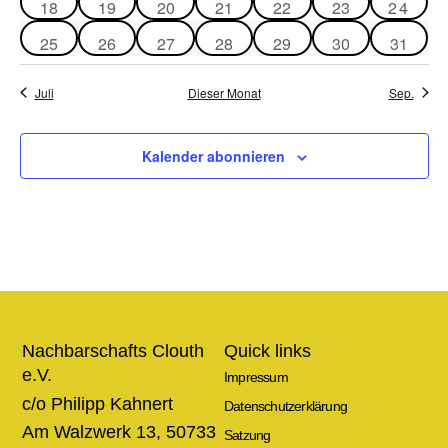
0 Veranstaltungen
0 Veranstaltungen
0 Veranstaltungen
0 Veranstaltungen
0 Veranstaltungen
0 Veranstaltung
1 Vera
18
19
20
21
22
23
24
0 Veranstaltungen
0 Veranstaltungen
0 Veranstaltungen
0 Veranstaltungen
0 Veranstaltungen
0 Veranstaltung
0 Veran
25
26
27
28
29
30
31
Juli
Dieser Monat
Sep.
Kalender abonnieren
Nachbarschafts Clouth
Quick links
e.V.
Impressum
c/o Philipp Kahnert
Datenschutzerklärung
Am Walzwerk 13, 50733
Satzung