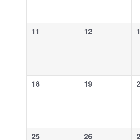
0
0
11
12
Veranstaltungen,
Veranstaltunge
V
0
0
18
19
Veranstaltungen,
Veranstaltunge
V
0
0
25
26