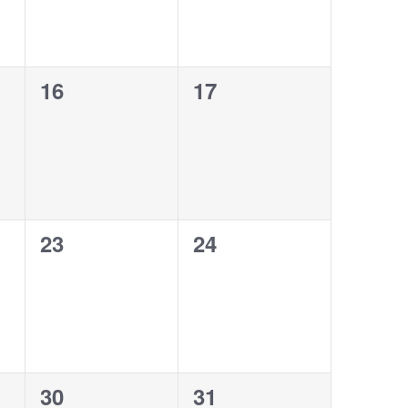
0
0
16
17
ungen,
Veranstaltungen,
Veranstaltungen,
0
0
23
24
ungen,
Veranstaltungen,
Veranstaltungen,
0
0
30
31