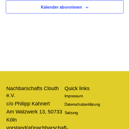
Ansic
Kalender abonnieren
Navig
Nachbarschafts Clouth
Quick links
e.V.
Impressum
c/o Philipp Kahnert
Datenschutzerklärung
Am Walzwerk 13, 50733
Satzung
Köln
vorstand(at)nachbarschaft-