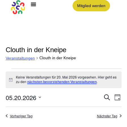
Mitglied werden
Angebote im Clouth
Nachbarschaft Clouth e.V.
Clouth in der Kneipe
Clouth in der Kneipe
Veranstaltungen
Keine Veranstaltungen für 20. Mai 2026 vorgesehen. Hier geht es
Hinweis
zu den
.
nächsten bevorstehenden Veranstaltungen
05.20.2026
Vera
VE
Suche
Tag
AN
Datum
NA
Such
wählen.
Vorheriger Tag
Nächster Tag
und