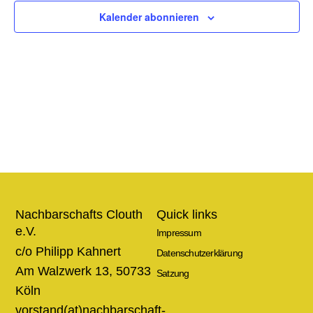
Ansic
Kalender abonnieren
Navig
Nachbarschafts Clouth
Quick links
e.V.
Impressum
c/o Philipp Kahnert
Datenschutzerklärung
Am Walzwerk 13, 50733
Satzung
Köln
vorstand(at)nachbarschaft-