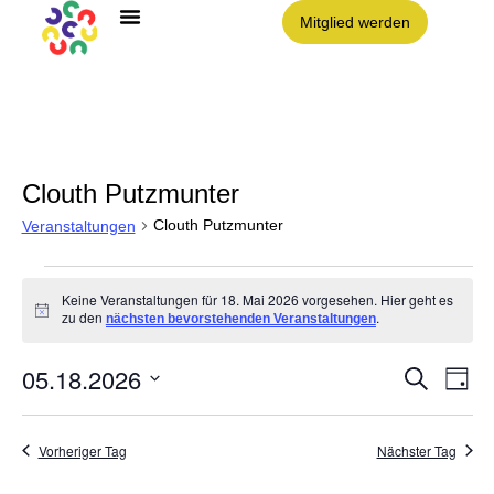
Mitglied werden
Angebote im Clouth
Nachbarschaft Clouth e.V.
Clouth Putzmunter
Clouth Putzmunter
Veranstaltungen
Keine Veranstaltungen für 18. Mai 2026 vorgesehen. Hier geht es
Hinweis
zu den
.
nächsten bevorstehenden Veranstaltungen
05.18.2026
Vera
VE
Suche
Tag
AN
Datum
NA
Such
wählen.
Vorheriger Tag
Nächster Tag
und