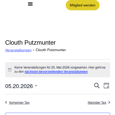
Mitglied werden
Angebote im Clouth
Nachbarschaft Clouth e.V.
Clouth Putzmunter
Clouth Putzmunter
Veranstaltungen
Keine Veranstaltungen für 20. Mai 2026 vorgesehen. Hier geht es
Hinweis
zu den
.
nächsten bevorstehenden Veranstaltungen
05.20.2026
Vera
VE
Suche
Tag
AN
Datum
NA
Such
wählen.
Vorheriger Tag
Nächster Tag
und