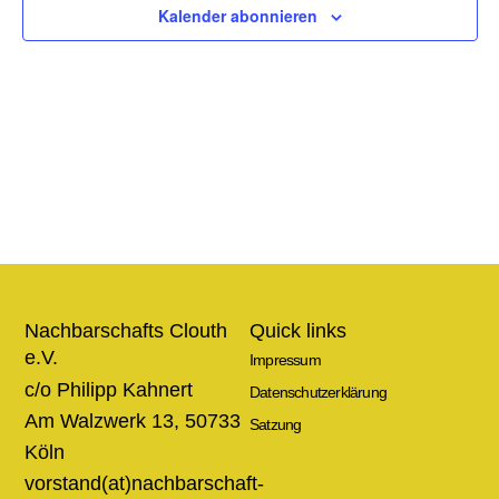
Ansic
Kalender abonnieren
Navig
Nachbarschafts Clouth
Quick links
e.V.
Impressum
c/o Philipp Kahnert
Datenschutzerklärung
Am Walzwerk 13, 50733
Satzung
Köln
vorstand(at)nachbarschaft-