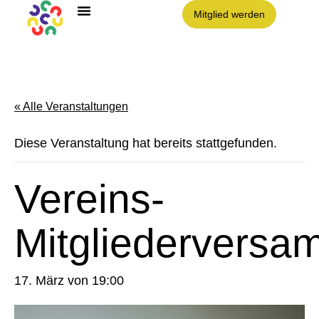
Mitglied werden
Angebote im Clouth
Nachbarschaft Clouth e.V.
« Alle Veranstaltungen
Diese Veranstaltung hat bereits stattgefunden.
Vereins-
Mitgliederversa
17. März von 19:00