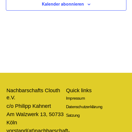
Ansic
Kalender abonnieren
Navig
Nachbarschafts Clouth
Quick links
e.V.
Impressum
c/o Philipp Kahnert
Datenschutzerklärung
Am Walzwerk 13, 50733
Satzung
Köln
vorstand(at)nachbarschaft-