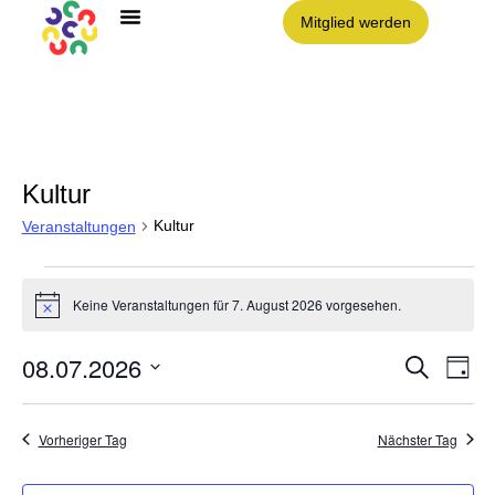
Mitglied werden
Angebote im Clouth
Nachbarschaft Clouth e.V.
Kultur
Kultur
Veranstaltungen
Keine Veranstaltungen für 7. August 2026 vorgesehen.
Hinweis
08.07.2026
Vera
VE
Suche
Tag
AN
Datum
NA
Such
wählen.
Vorheriger Tag
Nächster Tag
und