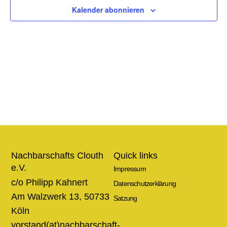
Ansic
Kalender abonnieren
Navig
Nachbarschafts Clouth
Quick links
e.V.
Impressum
c/o Philipp Kahnert
Datenschutzerklärung
Am Walzwerk 13, 50733
Satzung
Köln
vorstand(at)nachbarschaft-