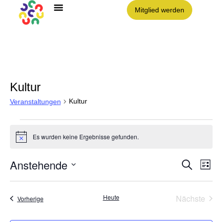
Mitglied werden
Angebote im Clouth
Nachbarschaft Clouth e.V.
Kultur
Kultur
Veranstaltungen
Es wurden keine Ergebnisse gefunden.
Hinweis
Anstehende
Vera
VE
Suche
Liste
AN
Datum
NA
Such
wählen.
Vera
Heute
Nächste
Veranstaltungen
Vorherige
und