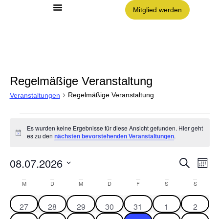
Mitglied werden
Angebote im Clouth
Nachbarschaft Clouth e.V.
Regelmäßige Veranstaltung
Regelmäßige Veranstaltung
Veranstaltungen
Es wurden keine Ergebnisse für diese Ansicht gefunden. Hier geht
Hinweis
es zu den
.
nächsten bevorstehenden Veranstaltungen
08.07.2026
Vera
VE
Suche
Monat
AN
Datum
NA
Such
wählen.
Kalender
M
D
M
D
F
S
S
und
von
0 Veranstaltungen
0 Veranstaltungen
0 Veranstaltungen
0 Veranstaltungen
0 Veranstaltungen
0 Veranstaltun
0 Veran
27
28
29
30
31
1
2