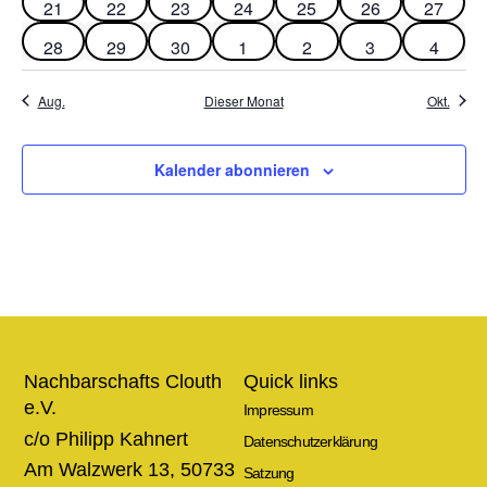
0 Veranstaltungen
0 Veranstaltungen
0 Veranstaltungen
0 Veranstaltungen
0 Veranstaltungen
0 Veranstaltung
0 Veran
21
22
23
24
25
26
27
0 Veranstaltungen
0 Veranstaltungen
0 Veranstaltungen
0 Veranstaltungen
0 Veranstaltungen
0 Veranstaltun
0 Veran
28
29
30
1
2
3
4
Aug.
Dieser Monat
Okt.
Kalender abonnieren
Nachbarschafts Clouth
Quick links
e.V.
Impressum
c/o Philipp Kahnert
Datenschutzerklärung
Am Walzwerk 13, 50733
Satzung