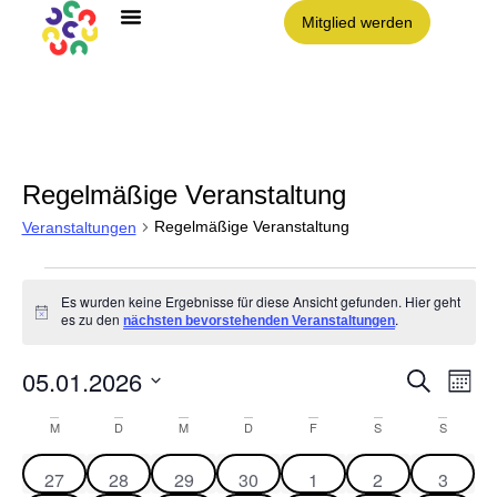
Mitglied werden
Angebote im Clouth
Nachbarschaft Clouth e.V.
Regelmäßige Veranstaltung
Regelmäßige Veranstaltung
Veranstaltungen
Es wurden keine Ergebnisse für diese Ansicht gefunden. Hier geht
Hinweis
es zu den
.
nächsten bevorstehenden Veranstaltungen
05.01.2026
Vera
VE
Suche
Monat
AN
Datum
NA
Such
wählen.
Kalender
M
D
M
D
F
S
S
und
von
0 Veranstaltungen
0 Veranstaltungen
0 Veranstaltungen
0 Veranstaltungen
0 Veranstaltungen
0 Veranstaltun
0 Veran
27
28
29
30
1
2
3