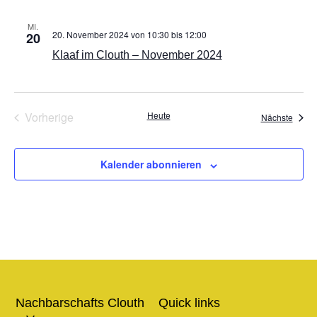
MI.
20. November 2024 von 10:30
bis
12:00
20
Klaaf im Clouth – November 2024
Veranstaltungen
Vorherige
Heute
Veran
Nächste
Kalender abonnieren
Nachbarschafts Clouth
Quick links