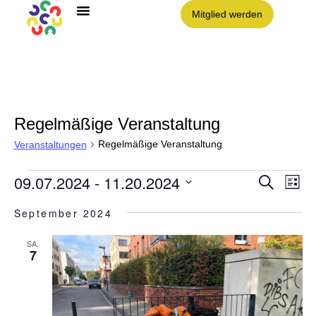
Mitglied werden
Angebote im Clouth
Nachbarschaft Clouth e.V.
Regelmäßige Veranstaltung
Regelmäßige Veranstaltung
Veranstaltungen
09.07.2024
 - 
11.20.2024
Vera
VE
Suche
Liste
AN
Datum
NA
Such
wählen.
September 2024
und
SA.
7
Ansic
Navig