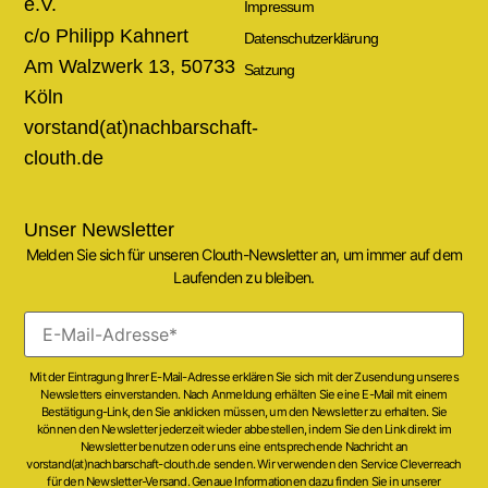
e.V.
Impressum
c/o Philipp Kahnert
Datenschutzerklärung
Am Walzwerk 13, 50733
Satzung
Köln
vorstand(at)nachbarschaft-
clouth.de
Unser Newsletter
Melden Sie sich für unseren Clouth-Newsletter an, um immer auf dem
Laufenden zu bleiben.
Mit der Eintragung Ihrer E-Mail-Adresse erklären Sie sich mit der Zusendung unseres
Newsletters einverstanden. Nach Anmeldung erhälten Sie eine E-Mail mit einem
Bestätigung-Link, den Sie anklicken müssen, um den Newsletter zu erhalten. Sie
können den Newsletter jederzeit wieder abbestellen, indem Sie den Link direkt im
Newsletter benutzen oder uns eine entsprechende Nachricht an
vorstand(at)nachbarschaft-clouth.de senden. Wir verwenden den Service Cleverreach
für den Newsletter-Versand. Genaue Informationen dazu finden Sie in unserer